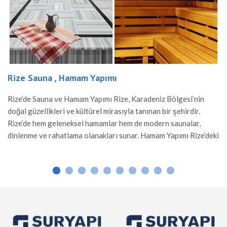
Hamam Yapımı
Osmaniye Sauna
Hamam Yapımı Rize, Karadeniz Bölgesi’nin
Osmaniye’de Sauna
ve kültürel mirasıyla tanınan bir şehirdir.
Bölgesi’nin tarihi ve
eksel hamamlar hem de modern saunalar,
Osmaniye’de gelene
lama olanakları sunar. Hamam Yapımı Rize’deki
yapıları, hem yerel 
sel Türk hamamı mimarisine sahiptir. Mermer
rahatlama alanı su
kullanılarak inşa edilen bu hamamlar, sıcak
Osmanlı mimarisinde
tlama ve sosyal etkileşim için […]
gibi dayanıklı malz