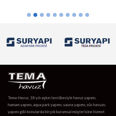
rahatlama alanı sunar. Hamam Yapımı Osmaniye’de hamamlar,
Osmanlı mimarisinden ilham alınarak inşa edilir. Mermer ve taş
gibi dayanıklı malzemelerle yapılan hamamlar, sıcak suyun […]
Tema Havuz, 18 yılı aşkın tecrübesiyle havuz yapımı,
hamam yapımı, aqua park yapımı, sauna yapımı, süs havuzu
yapımı gibi konularda birçok kurumsal müşterisine hizmet