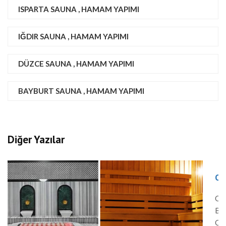
ISPARTA SAUNA , HAMAM YAPIMI
IĞDIR SAUNA , HAMAM YAPIMI
DÜZCE SAUNA , HAMAM YAPIMI
BAYBURT SAUNA , HAMAM YAPIMI
Diğer Yazılar
Osmaniye Sauna , Hamam Yapımı
Osmaniye’de Sauna ve Hamam Yapımı Osmaniye, Ak
Bölgesi’nin tarihi ve kültürel zenginlikleriyle bilinen 
Osmaniye’de geleneksel hamam kültürü ve modern 