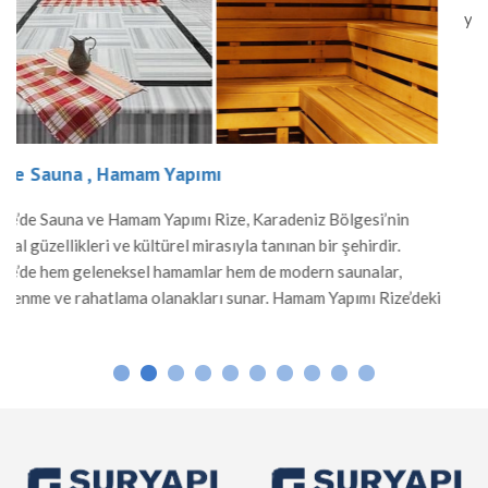
yapıları, hem yerel halk hem de ziyaretçiler için önem
rahatlama alanı sunar. Hamam Yapımı Osmaniye’de 
Osmanlı mimarisinden ilham alınarak inşa edilir. Me
gibi dayanıklı malzemelerle yapılan hamamlar, sıcak 
lgesi’nin
şehirdir.
aunalar,
ımı Rize’deki
ptir. Mermer
mlar, sıcak
]