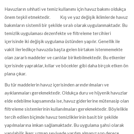
Havuzların sıhhati ve temiz kullanımı için havuz bakımı oldukça
önem teşkil etmektedir. Kış ve yaz değişik iklimlerde havuz
bakımların sistemli bir şekilde sıralı olarak uygulanmaktadır. Bu
temizlik uygulaması dezenfekte ve filtreleme tercihleri
içerisinde iki değişik uygulama üstünden yapılır. Genellik ile
vakit ilerledikçe havuzda başta gelen birtakım istenmemekte
olan zararlı maddeler ve canlılar birikebilmektedir. Bu etkenler
içerisinde yapraklar, kıllar ve böcekler gibi daha birçok etken ön
plana çıkar.
Bu tür maddelerin havuz içerisinden arındırılmaları ve
ayıklanmaları gerekmektedir. Oldukça duru ve hijyenik havuzlar
elde edebilme kapsamında ise, havuz giderlerine mütenasip olan
filtreleme sistemlerinin kullanılmaları gerekmektedir. Böylelikle
tercih edilen biçimde havuz temizliklerinin basit bir şekilde
yapılmalarına imkan sağlamaktadır. Bu uygulama şahsi olarak
yapılabilir iken; uzman seviyede yardım almanız son derece