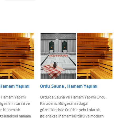
una , Hamam Yapımı
Kırıkkale Sauna , Hamam Y
Sauna ve Hamam Yapımı Ordu,
Kırıkkale’de Sauna ve Hamam Ya
 Bölgesi’nin doğal
Kırıkkale, İç Anadolu Bölgesi’nde
riyle ünlü bir şehri olarak,
ve hızla gelişen bir şehir olup, g
el hamam kültürü ve modern
hamam kültürü ve modern sauna