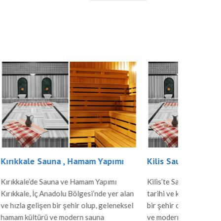
apımı
Kilis Sauna , Hamam Yapımı
Karaman
pımı
Kilis’te Sauna ve Hamam Yapımı Kilis,
Karaman’d
 yer alan
tarihi ve kültürel değerleriyle öne çıkan
Karaman, t
eleneksel
bir şehir olup, geleneksel hamam kültürü
zenginlikle
ve modern sauna yapılarıyla dikkat çeker.
gelenekse