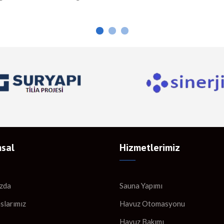
ılarıyla da dikkat çeker. Hamam
yapılarıyla da ilgi çeker. Hamam 
du’da hamamlar, Osmanlı
Kırıkkale’deki hamamlar, Osmanlı
en bu yana süregelen mimari
kalan mimari özelliklerle inşa edil
le inşa edilir. Mermer ve taş
Mermer ve taş gibi dayanıklı ma
rle yapılan bu hamamlar, sıcak
kullanılarak yapılan hamamlar, s
ladığı rahatlama ve sosyal
rahatlatıcı etkisiyle hem temizli
alanı olarak önemli bir […]
[…]
sal
Hizmetlerimiz
zda
Sauna Yapımı
slarımız
Havuz Otomasyonu
Havuz Bakımı