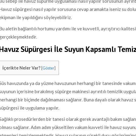
Bu sebep ile havuz süpürme uygulaması nasıl yapılır sorusunun ayrıntıla
Havuz süpürgesi nasıl yapılır sorusuna cevap aramakta iseniz su dol
ekipman ile yapıldığını söyleyebiliriz.
Bu aletin bağlantılı hortumu yardımı ile ve kuvvetli, ayrıştırıcı kalitesi
gerçekleşmektedir.
Havuz Süpürgesi İle Suyun Kapsamlı Temiz
İçerikte Neler Var?
[
Göster
]
Süs havuzunda ya da yüzme havuzunun herhangi bir tanesinde vakuml
suyunun içerisine bırakılmış süpürge makinesi ayrıntılı temizlik uygul
herhangi bir biçimde dağılmaması sağlanır. Buna dayalı olarak havuz
süpürgesi ile uygulama yapılır.
Sağlıklı prosedürlerden bir tanesi olarak gerek avantajlı bakım sağlan
olması sağlanır. Adım adım yükseltilen vakum kuvveti ile havuz suyunu
etmenleri temizlenmektedir. Havuz sularının sürekli duru görünümün