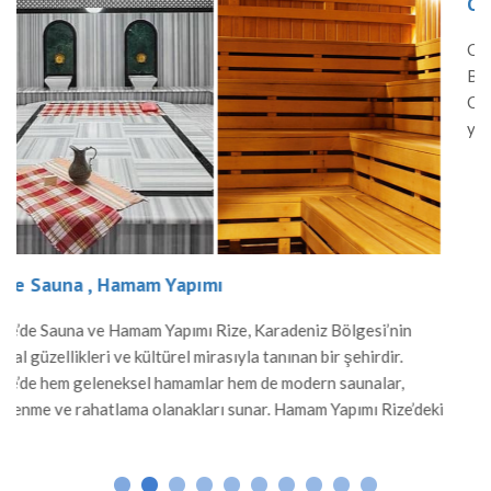
Osmaniye Sauna , Hamam Yapımı
Osmaniye’de Sauna ve Hamam Yapımı Osmaniye, Akde
Bölgesi’nin tarihi ve kültürel zenginlikleriyle bilinen bi
Osmaniye’de geleneksel hamam kültürü ve modern sa
yapıları, hem yerel halk hem de ziyaretçiler için önemli
rahatlama alanı sunar. Hamam Yapımı Osmaniye’de ha
Osmanlı mimarisinden ilham alınarak inşa edilir. Merm
gibi dayanıklı malzemelerle yapılan hamamlar, sıcak s
esi’nin
hirdir.
nalar,
mı Rize’deki
tir. Mermer
ar, sıcak