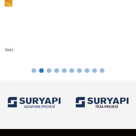
Osmaniye Sauna , Hamam Yapımı
Osmaniye’de Sauna ve Hamam Yapımı Osmaniye, Akdeniz
Bölgesi’nin tarihi ve kültürel zenginlikleriyle bilinen bir şehridir.
Osmaniye’de geleneksel hamam kültürü ve modern sauna
yapıları, hem yerel halk hem de ziyaretçiler için önemli birer
rahatlama alanı sunar. Hamam Yapımı Osmaniye’de hamamlar,
Osmanlı mimarisinden ilham alınarak inşa edilir. Mermer ve taş
gibi dayanıklı malzemelerle yapılan hamamlar, sıcak suyun […]