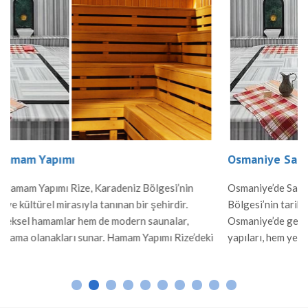
Osmaniye Sauna , Hamam Yapımı
ölgesi’nin
Osmaniye’de Sauna ve Hamam Yapımı Osmaniye, Ak
 şehirdir.
Bölgesi’nin tarihi ve kültürel zenginlikleriyle bilinen
saunalar,
Osmaniye’de geleneksel hamam kültürü ve modern 
pımı Rize’deki
yapıları, hem yerel halk hem de ziyaretçiler için öne
iptir. Mermer
rahatlama alanı sunar. Hamam Yapımı Osmaniye’de 
mlar, sıcak
Osmanlı mimarisinden ilham alınarak inşa edilir. M
…]
gibi dayanıklı malzemelerle yapılan hamamlar, sıcak