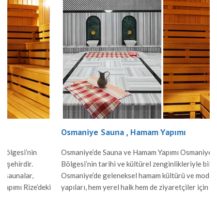
Osmaniye Sauna , Hamam Yapımı
Osmaniye’de Sauna ve Hamam Yapımı Osmaniye, Akdeniz
Bölgesi’nin tarihi ve kültürel zenginlikleriyle bilinen bir şehridir
Osmaniye’de geleneksel hamam kültürü ve modern sauna
eki
yapıları, hem yerel halk hem de ziyaretçiler için önemli birer
er
rahatlama alanı sunar. Hamam Yapımı Osmaniye’de hamamlar,
Osmanlı mimarisinden ilham alınarak inşa edilir. Mermer ve taş