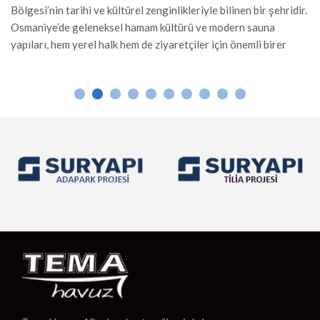
Bölgesi’nin tarihi ve kültürel zenginlikleriyle bilinen bir şehridir.
Osmaniye’de geleneksel hamam kültürü ve modern sauna
yapıları, hem yerel halk hem de ziyaretçiler için önemli birer
rahatlama alanı sunar. Hamam Yapımı Osmaniye’de hamamlar,
Osmanlı mimarisinden ilham alınarak inşa edilir. Mermer ve taş
gibi dayanıklı malzemelerle yapılan hamamlar, sıcak suyun […]