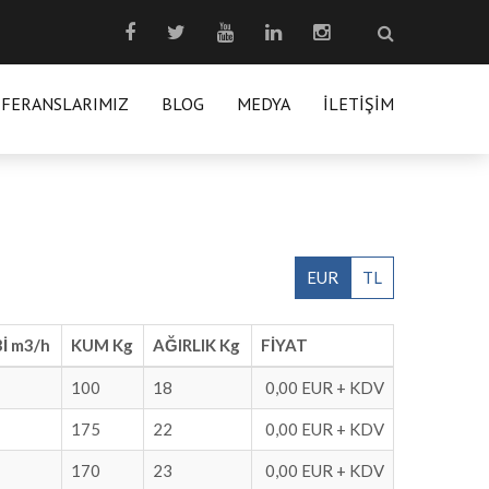
EFERANSLARIMIZ
BLOG
MEDYA
İLETIŞIM
EUR
TL
İ m3/h
KUM Kg
AĞIRLIK Kg
FİYAT
100
18
0,00 EUR + KDV
175
22
0,00 EUR + KDV
170
23
0,00 EUR + KDV