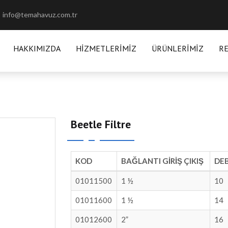
info@temahavuz.com.tr
HAKKIMIZDA
HIZMETLERIMIZ
ÜRÜNLERIMIZ
R
Beetle Filtre
KOD
BAĞLANTI GİRİŞ ÇIKIŞ
DEB
01011500
1 ½
10
01011600
1 ½
14
01012600
2”
16