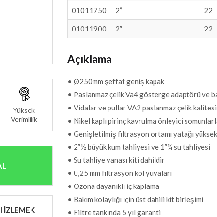
01011750
2”
22
01011900
2”
22
Açıklama
• Ø250mm şeffaf geniş kapak
• Paslanmaz çelik Va4 gösterge adaptörü ve bas
• Vidalar ve pullar VA2 paslanmaz çelik kalites
Yüksek
Verimlilik
• Nikel kaplı pirinç kavrulma önleyici somunlarla
• Genişletilmiş filtrasyon ortamı yatağı yüksek
• 2”½ büyük kum tahliyesi ve 1”¼ su tahliyesi
• Su tahliye vanası kiti dahildir
AL
• 0,25 mm filtrasyon kol yuvaları
• Ozona dayanıklı iç kaplama
• Bakım kolaylığı için üst dahili kit birleşimi
I İZLEMEK
• Filtre tankında 5 yıl garanti