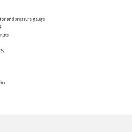
ptor and pressure gauge
4
 nuts
”¼
ance