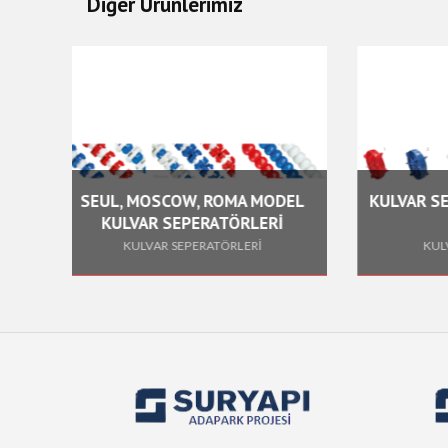
Diğer Ürünlerimiz
, ROMA MODEL
KULVAR SEPERATÖR YÜZDÜRÜCÜ
ERATÖRLERİ
VE TOPLARI
ERATÖRLERİ
KULVAR SEPERATÖRLERİ