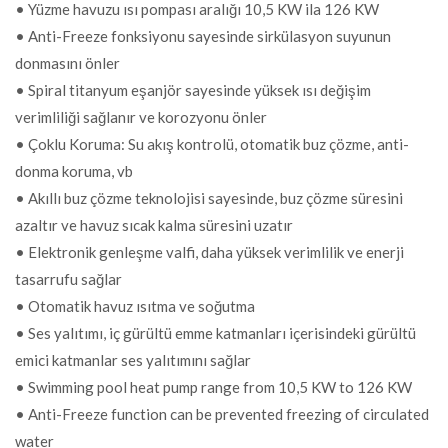
• Yüzme havuzu ısı pompası aralığı 10,5 KW ila 126 KW
• Anti-Freeze fonksiyonu sayesinde sirkülasyon suyunun
donmasını önler
• Spiral titanyum eşanjör sayesinde yüksek ısı değişim
verimliliği sağlanır ve korozyonu önler
• Çoklu Koruma: Su akış kontrolü, otomatik buz çözme, anti-
donma koruma, vb
• Akıllı buz çözme teknolojisi sayesinde, buz çözme süresini
azaltır ve havuz sıcak kalma süresini uzatır
• Elektronik genleşme valfi, daha yüksek verimlilik ve enerji
tasarrufu sağlar
• Otomatik havuz ısıtma ve soğutma
• Ses yalıtımı, iç gürültü emme katmanları içerisindeki gürültü
emici katmanlar ses yalıtımını sağlar
• Swimming pool heat pump range from 10,5 KW to 126 KW
• Anti-Freeze function can be prevented freezing of circulated
water