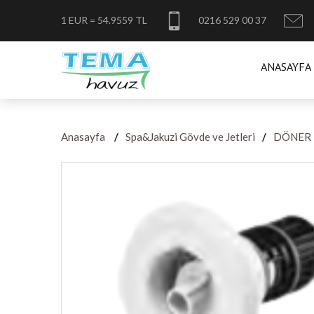
1 EUR = 54.9559 TL
0216 529 00 37
ANASAYFA
Anasayfa
Spa&Jakuzi Gövde ve Jetleri
DÖNER 