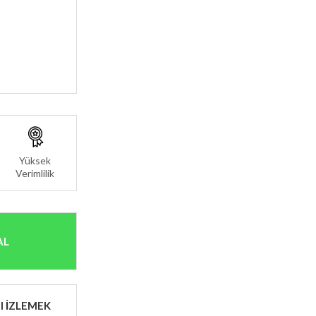
Yüksek
Verimlilik
AL
I İZLEMEK