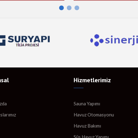
sal
Hizmetlerimiz
zda
Sauna Yapımı
slarımız
Havuz Otomasyonu
Havuz Bakımı
Süs Havuz Yapımı