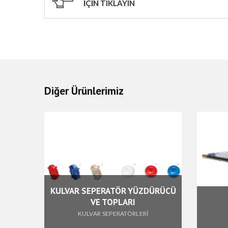
İÇİN TIKLAYIN
Diğer Ürünlerimiz
ODEL
KULVAR SEPERATÖR YÜZDÜRÜCÜ
Rİ
VE TOPLARI
KULVAR SEPERATÖRLERİ