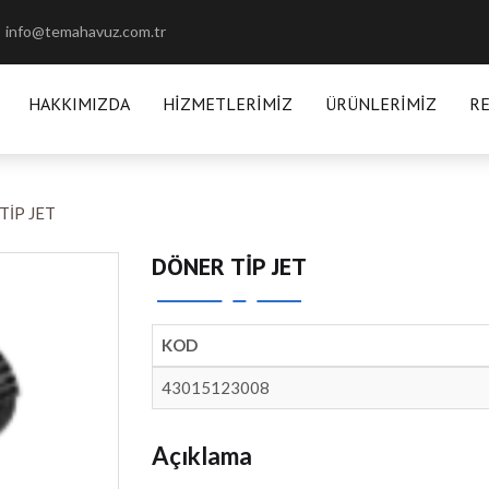
info@temahavuz.com.tr
HAKKIMIZDA
HIZMETLERIMIZ
ÜRÜNLERIMIZ
R
TİP JET
DÖNER TİP JET
KOD
43015123008
Açıklama