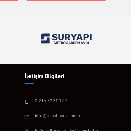
İletişim Bilgileri
0 216 529 00 37
info@temahavuz.com.tr
Eyüp sultan mahallesi imam hatip