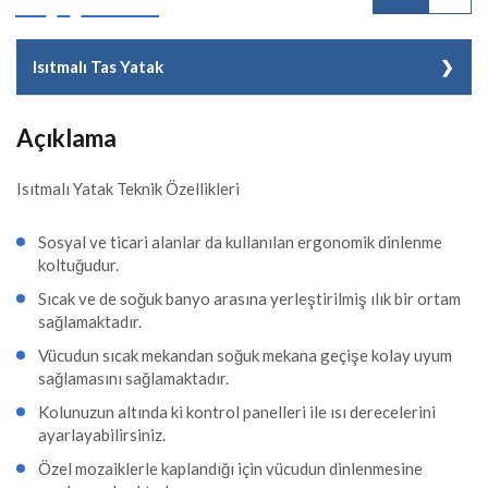
Isıtmalı Tas Yatak
Kod
TH SAU056
Açıklama
Malzeme Cinsi
Isıtmalı Tas Yatak
Isıtmalı Yatak Teknik Özellikleri
Adet/Koli
1 Adet
Sosyal ve ticari alanlar da kullanılan ergonomik dinlenme
Fiyat
2,42 EUR + KDV
koltuğudur.
Sıcak ve de soğuk banyo arasına yerleştirilmiş ılık bir ortam
sağlamaktadır.
Vücudun sıcak mekandan soğuk mekana geçişe kolay uyum
sağlamasını sağlamaktadır.
Kolunuzun altında ki kontrol panelleri ile ısı derecelerini
ayarlayabilirsiniz.
Özel mozaiklerle kaplandığı için vücudun dinlenmesine