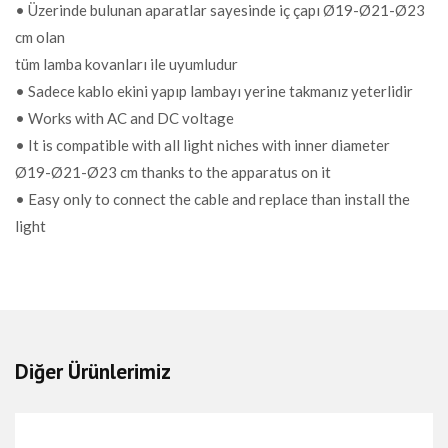
RENK
RGB
• Üzerinde bulunan aparatlar sayesinde iç çapı Ø19-Ø21-Ø23
cm olan
FİYAT
81,00 EUR + KDV
tüm lamba kovanları ile uyumludur
• Sadece kablo ekini yapıp lambayı yerine takmanız yeterlidir
• Works with AC and DC voltage
• It is compatible with all light niches with inner diameter
Ø19-Ø21-Ø23 cm thanks to the apparatus on it
• Easy only to connect the cable and replace than install the
light
Diğer Ürünlerimiz