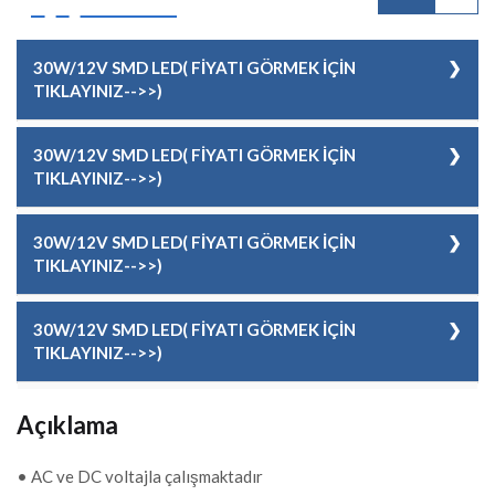
30W/12V SMD LED( FİYATI GÖRMEK İÇİN
TIKLAYINIZ-->>)
KOD
12519122144
30W/12V SMD LED( FİYATI GÖRMEK İÇİN
TIKLAYINIZ-->>)
MODEL
Joker
KOD
12519122145
RENK
Buz Beyaz
30W/12V SMD LED( FİYATI GÖRMEK İÇİN
TIKLAYINIZ-->>)
MODEL
Joker
FİYAT
62,00 EUR + KDV
KOD
12519122146
RENK
Gün Işığı
30W/12V SMD LED( FİYATI GÖRMEK İÇİN
TIKLAYINIZ-->>)
MODEL
Joker
FİYAT
62,00 EUR + KDV
KOD
12519122147
RENK
Mavi
Açıklama
MODEL
Joker
FİYAT
62,00 EUR + KDV
• AC ve DC voltajla çalışmaktadır