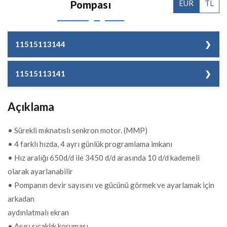
Pompası
EUR
TL
11515113144
MODEL
KSV 300.MMP
11515113141
GÜÇ (hp)
3,00
MODEL
KSV 300.ASIN
Açıklama
BAĞLANTI GİRİŞ
63 mm
GÜÇ (hp)
3,00
ÇIKIŞ
• Sürekli mıknatıslı senkron motor. (MMP)
BAĞLANTI GİRİŞ
63 mm
DEBİ m3/h
*29,5
• 4 farklı hızda, 4 ayrı günlük programlama imkanı
ÇIKIŞ
• Hız aralığı 650d/d ile 3450 d/d arasında 10 d/d kademeli
GÜÇ KW
1,4
olarak ayarlanabilir
DEBİ m3/h
*29,5
• Pompanın devir sayısını ve gücünü görmek ve ayarlamak için
AĞIRLIK Kg
1,4
GÜÇ KW
1,4
arkadan
FİYAT
1.425,00 EUR + KDV
aydınlatmalı ekran
AĞIRLIK Kg
1,4
• Aşırı sıcaklık koruması