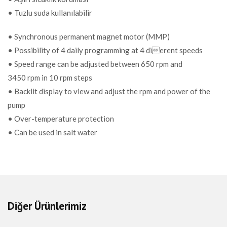
FİYAT
1.610,00 EUR + KDV
• Tuzlu suda kullanılabilir
• Synchronous permanent magnet motor (MMP)
• Possibility of 4 daily programming at 4 dierent speeds
• Speed range can be adjusted between 650 rpm and
3450 rpm in 10 rpm steps
• Backlit display to view and adjust the rpm and power of the
pump
• Over-temperature protection
• Can be used in salt water
Diğer Ürünlerimiz