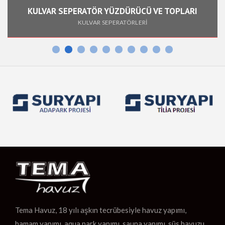
KULVAR SEPERATÖR YÜZDÜRÜCÜ VE TOPLARI
KULVAR SEPERATÖRLERİ
Tema Havuz, 18 yılı aşkın tecrübesiyle havuz yapımı,
hamam yapımı, aqua park yapımı, sauna yapımı, süs havuzu