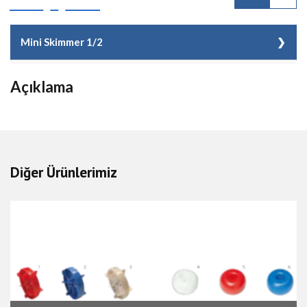
Mini Skimmer 1/2
Kod
TH HKE110
Açıklama
Malzeme Cinsi
Mini Skimmer 1/2
Adet/Koli
1 Adet
Kg
2.64
Diğer Ürünlerimiz
Koli Ebat
0.25x0.28x0.36
Fiyat
30,00 EUR + KDV