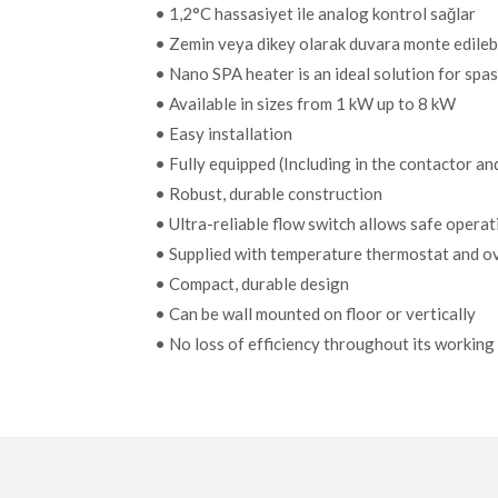
• 1,2°C hassasiyet ile analog kontrol sağlar
• Zemin veya dikey olarak duvara monte edilebi
• Nano SPA heater is an ideal solution for spas
• Available in sizes from 1 kW up to 8 kW
• Easy installation
• Fully equipped (Including in the contactor an
• Robust, durable construction
• Ultra-reliable flow switch allows safe operat
• Supplied with temperature thermostat and o
• Compact, durable design
• Can be wall mounted on floor or vertically
• No loss of efficiency throughout its working 