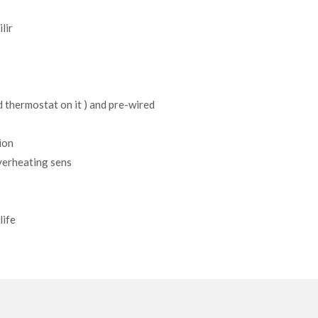
lir
d thermostat on it ) and pre-wired
ion
verheating sens
life