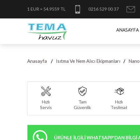
1 EUR = 54.9559 TL
0216 529 00 37
ANASAYFA
Anasayfa
Isıtma Ve Nem Alıcı Ekipmanları
Nano
Hızlı
Tam
Hızlı
Servis
Güvenlik
Teslimat
ÜRÜNLE İLGİLİ WHATSAPP'DAN BİLGİ 