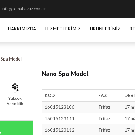
info@temahavuz.com.tr
HAKKIMIZDA
HIZMETLERIMIZ
ÜRÜNLERIMIZ
R
 Spa Model
Nano Spa Model
KOD
FAZ
DEBİ
Yüksek
Verimlilik
16015123106
Trifaz
17 m
16015123111
Trifaz
17 m
16015123112
Trifaz
17 m
AL