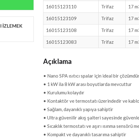
16015123110
Trifaz
17 m
16015123109
Trifaz
17 m
I İZLEMEK
16015123108
Trifaz
17 m
16015123083
Trifaz
17 m
Açıklama
• Nano SPA ısıtıcı spalar için ideal bir çözümdü
• 1 kW ila 8 kW arası boyutlarda mevcuttur
• Kurulumu kolaydır
• Kontaktör ve termostatı üzerindedir ve kabl
• Sağlam, dayanıklı yapıya sahiptir
• Ultra güvenilir akış şalteri sayesinde güvenle
• Sıcaklık termostatı ve aşırı ısınma sensörü m
• Kompakt ve dayanıklı tasarıma sahiptir