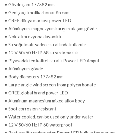
• Gövde çapı 177×82 mm
FİYAT
118,00 EUR + KDV
• Geniş açılı polikarbonat ön cam
• CREE dünya markası power LED
• Alüminyum-magnezyum karışım alaşım gövde
• Nokta korozyona dayanıklı
• Su soğutmalı, sadece su altında kullanılır
• 12 V 50/60 Hz IP 68 su sızdırmazlık
• Piyasadaki en kaliteli su altı Power LED Ampul
• Alüminyum gövde
• Body diameters 177×82 mm
• Large angle wind screen from polycarbonate
• CREE global brand power LED
• Aluminum-magnesium mixed alloy body
• Spot corrosion resistant
• Water cooled, can be used only under water
• 12 V 50/60 Hz IP 68 waterproof
• Best quality underwater Power LED bulb in the market