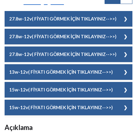
27.8w-12v( FİYATI GÖRMEK İÇİN TIKLAYINIZ-->>)
KOD
12519122012
27.8w-12v( FİYATI GÖRMEK İÇİN TIKLAYINIZ-->>)
RENK
Sıcak Beyaz
KOD
12519122013
27.8w-12v( FİYATI GÖRMEK İÇİN TIKLAYINIZ-->>)
FİYAT
118,00 EUR + KDV
RENK
Soğuk Beyaz
KOD
12519122014
13w-12v( FİYATI GÖRMEK İÇİN TIKLAYINIZ-->>)
FİYAT
118,00 EUR + KDV
RENK
Doğal Beyaz
KOD
12519122015
15w-12v( FİYATI GÖRMEK İÇİN TIKLAYINIZ-->>)
FİYAT
118,00 EUR + KDV
RENK
Kırmızı
KOD
12519122016
15w-12v( FİYATI GÖRMEK İÇİN TIKLAYINIZ-->>)
FİYAT
118,00 EUR + KDV
RENK
Yeşil
KOD
12519122017
Açıklama
FİYAT
118,00 EUR + KDV
RENK
Mavi