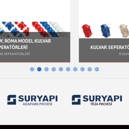
Fiyat
360,00 EUR + KDV
Adet/Koli
1 Adet
Fiyat
420,00 EUR + KDV
KULVAR
KULVAR SEPERATÖR YÜZDÜRÜCÜ VE
KULVAR SEPERATÖRLERİ