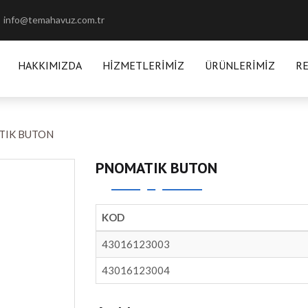
info@temahavuz.com.tr
HAKKIMIZDA
HIZMETLERIMIZ
ÜRÜNLERIMIZ
R
TIK BUTON
PNOMATIK BUTON
KOD
43016123003
43016123004