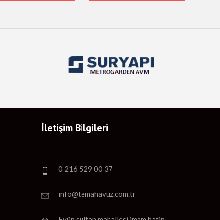
İletişim Bilgileri
0 216 529 00 37
info@temahavuz.com.tr
Eyüp sultan mahallesi imam hatip