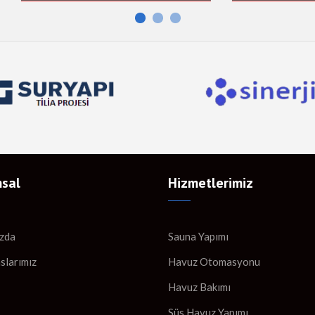
sal
Hizmetlerimiz
zda
Sauna Yapımı
slarımız
Havuz Otomasyonu
Havuz Bakımı
Süs Havuz Yapımı