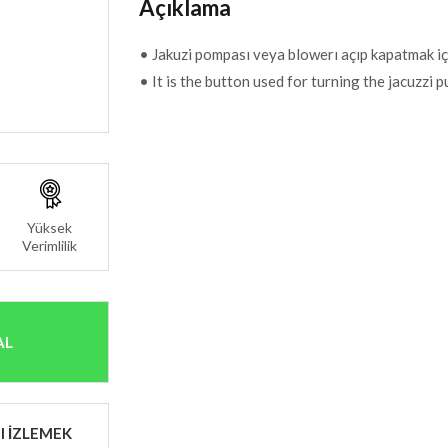
Açıklama
• Jakuzi pompası veya blowerı açıp kapatmak iç
• It is the button used for turning the jacuzzi
Yüksek
Verimlilik
AL
I İZLEMEK