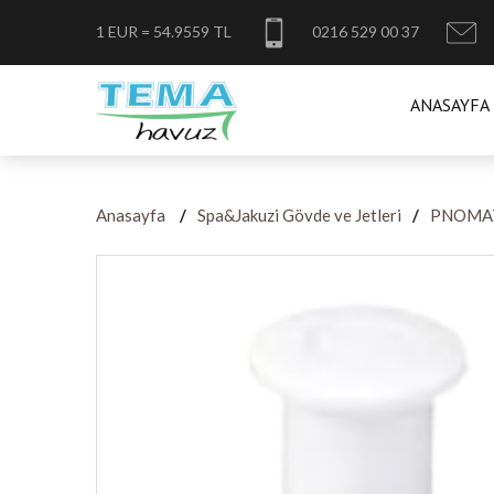
1 EUR = 54.9559 TL
0216 529 00 37
ANASAYFA
Anasayfa
Spa&Jakuzi Gövde ve Jetleri
PNOMA