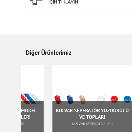
İÇİN TIKLAYIN
Diğer Ürünlerimiz
 MODEL
KULVAR SEPERATÖR YÜZDÜRÜCÜ
LERİ
VE TOPLARI
Rİ
KULVAR SEPERATÖRLERİ