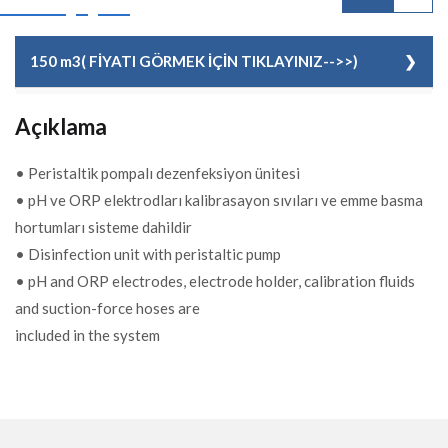
150 m3( FİYATI GÖRMEK İÇİN TIKLAYINIZ-->>)
KOD
15515253066
Açıklama
POMPA
5 Lt / 1,5 bar
KAPASİTESİ
• Peristaltik pompalı dezenfeksiyon ünitesi
• pH ve ORP elektrodları kalibrasayon sıvıları ve emme basma
FİYAT
902,00 EUR + KDV
hortumları sisteme dahildir
• Disinfection unit with peristaltic pump
• pH and ORP electrodes, electrode holder, calibration fluids
and suction-force hoses are
included in the system