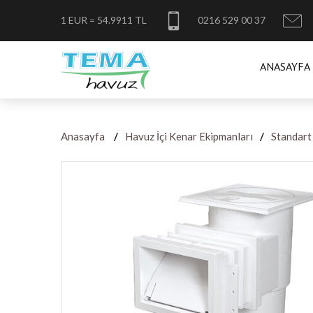
1 EUR = 54.9911 TL
0216 529 00 37
ANASAYFA
Anasayfa
Havuz İçi Kenar Ekipmanları
Standart