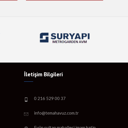
İletişim Bilgileri
0 216 529 00 37
info@temahavuz.com.tr
Eyüp sultan mahallesi imam hatip