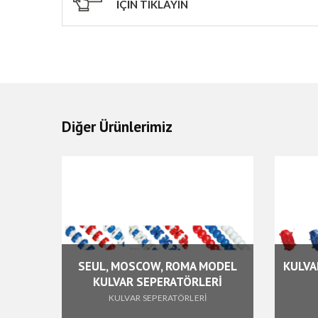
İÇİN TIKLAYIN
Diğer Ürünlerimiz
 MOSCOW, ROMA MODEL
KULVAR SEPERATÖR YÜZDÜ
VAR SEPERATÖRLERİ
VE TOPLARI
ULVAR SEPERATÖRLERİ
KULVAR SEPERATÖRLERİ