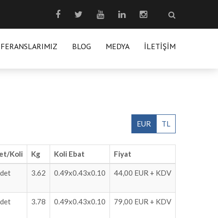
EFERANSLARIMIZ
BLOG
MEDYA
İLETIŞIM
EUR
TL
et/Koli
Kg
Koli Ebat
Fiyat
det
3.62
0.49x0.43x0.10
44,00 EUR + KDV
det
3.78
0.49x0.43x0.10
79,00 EUR + KDV