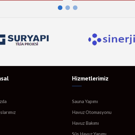
sal
Hizmetlerimiz
zda
Sauna Yapımı
slarımız
Havuz Otomasyonu
Havuz Bakımı
Süs Havuz Yapımı