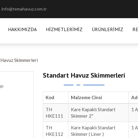
info@temahavuz.com.tr
HAKKIMIZDA
HIZMETLERIMIZ
ÜRÜNLERIMIZ
R
 Havuz Skimmerleri
Standart Havuz Skimmerleri
Kod
Malzeme Cinsi
Ad
TH
Kare Kapaklı Standart
1 A
HKE111
Skimmer 2''
TH
Kare Kapaklı Standart
1 A
HKE112
Skimmer ( Liner )