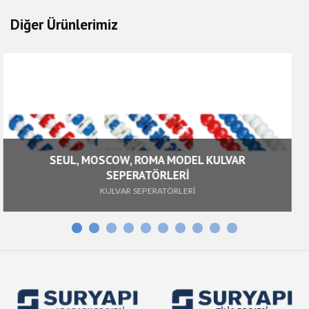
Fiyat
29,00 EUR + KDV
Kg
1.02
Diğer Ürünlerimiz
Fiyat
10,00 EUR + KDV
MOSCOW, ROMA MODEL KULVAR
SEPERATÖRLERİ
KULVAR SE
KULVAR SEPERATÖRLERİ