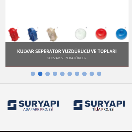
KULVAR SEPERATÖR YÜZDÜRÜCÜ VE TOPLARI
KULVAR SEPERATÖRLERİ