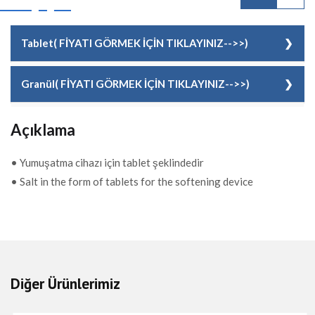
Tablet( FİYATI GÖRMEK İÇİN TIKLAYINIZ-->>)
KOD
59915133010
Granül( FİYATI GÖRMEK İÇİN TIKLAYINIZ-->>)
FİYAT
0,40 EUR + KDV
KOD
59915133011
Açıklama
FİYAT
0,40 EUR + KDV
• Yumuşatma cihazı için tablet şeklindedir
• Salt in the form of tablets for the softening device
Diğer Ürünlerimiz