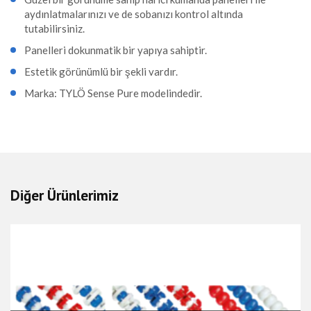
Taş Kapasitesi (
20 Kg
aydınlatmalarınızı ve de sobanızı kontrol altında
kg)
Fiyat
0,00 EUR + KDV
tutabilirsiniz.
Panelleri dokunmatik bir yapıya sahiptir.
Soba Kg
17 kg
Estetik görünümlü bir şekli vardır.
Fiyat
0,00 EUR + KDV
Marka: TYLÖ Sense Pure modelindedir.
Diğer Ürünlerimiz