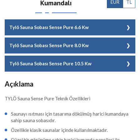
Kumandalı
EUR
TL
Tylö Sauna Sobası Sense Pure 6.6 Kw
Kod
T6100 1031
Tylö Sauna Sobası Sense Pure 8.0 Kw
Malzeme Cinsi
Tylö Sauna Sobası Sense Pure 6.6 Kw
Kod
T6100 1033
Tylö Sauna Sobası Sense Pure 10.5 Kw
Adet/Koli
1 Adet
Malzeme Cinsi
Tylö Sauna Sobası Sense Pure 8.0 Kw
Kod
T6100 1110
Isıtma Kapasitesi
4 - 8 m3
Açıklama
Adet/Koli
1 Adet
m3
Malzeme Cinsi
Tylö Sauna Sobası Sense Pure 10.5
Kw
TYLÖ Sauna Sense Pure Teknik Özellikleri
Isıtma Kapasitesi
6 - 12 m3
Taş Kapasitesi (
20 Kg
m3
kg)
Adet/Koli
1 Adet
Saunayı ısıtması için tasarıma dökülmüş harici kumandaya
Taş Kapasitesi (
20 Kg
sahip sauna sobasıdır.
Soba Kg
17 kg
Isıtma Kapasitesi
10 - 18 m3
kg)
Özellikle klasik saunalar içinde kullanılmaktadır.
m3
Fiyat
0,00 EUR + KDV
Soba Kg
17 kg
Güzel bir görünüme sahip harici kumanda panelleri ile