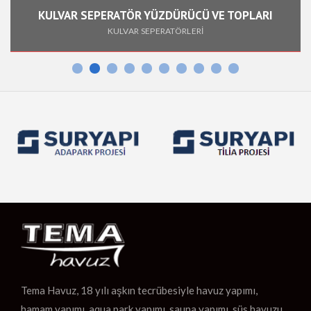
KULVAR SEPERATÖR YÜZDÜRÜCÜ VE TOPLARI
KULVAR SEPERATÖRLERİ
Tema Havuz, 18 yılı aşkın tecrübesiyle havuz yapımı,
hamam yapımı, aqua park yapımı, sauna yapımı, süs havuzu