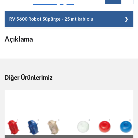
RV 5600 Robot Süpürge - 25 mt kablolu
Kod
TH HTE057
Açıklama
Malzeme Cinsi
RV 5600 Robot Süpürge - 25 mt
kablolu
Kg/Adet
22,50
Diğer Ürünlerimiz
Fiyat
3.060,00 EUR + KDV