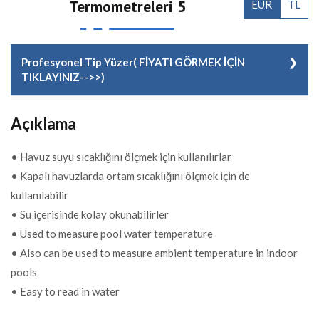
Termometreleri 5
EUR
TL
Profesyonel Tip Yüzer( FİYATI GÖRMEK İÇİN
TIKLAYINIZ-->>)
KOD
14515123008
Açıklama
FİYAT
16,00 EUR + KDV
• Havuz suyu sıcaklığını ölçmek için kullanılırlar
• Kapalı havuzlarda ortam sıcaklığını ölçmek için de
kullanılabilir
• Su içerisinde kolay okunabilirler
• Used to measure pool water temperature
• Also can be used to measure ambient temperature in indoor
pools
• Easy to read in water