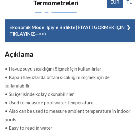
Termometreleri
EUR
TL
Ekonomik Model İpiyle Birlikte( FİYATI GÖRMEK İÇİN
TIKLAYINIZ-->>)
KOD
14515123001
Açıklama
FİYAT
6,00 EUR + KDV
• Havuz suyu sıcaklığını ölçmek için kullanılırlar
• Kapalı havuzlarda ortam sıcaklığını ölçmek için de
kullanılabilir
• Su içerisinde kolay okunabilirler
• Used to measure pool water temperature
• Also can be used to measure ambient temperature in indoor
pools
• Easy to read in water