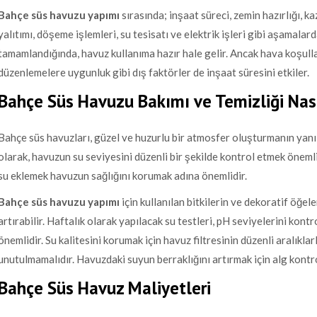
Bahçe süs havuzu yapımı
sırasında; inşaat süreci, zemin hazırlığı, ka
yalıtımı, döşeme işlemleri, su tesisatı ve elektrik işleri gibi aşamalard
tamamlandığında, havuz kullanıma hazır hale gelir. Ancak hava koşulları
düzenlemelere uygunluk gibi dış faktörler de inşaat süresini etkiler.
Bahçe Süs Havuzu Bakımı ve Temizliği Nası
Bahçe süs havuzları, güzel ve huzurlu bir atmosfer oluşturmanın yanı s
olarak, havuzun su seviyesini düzenli bir şekilde kontrol etmek önemli
su eklemek havuzun sağlığını korumak adına önemlidir.
Bahçe süs havuzu yapımı
için kullanılan bitkilerin ve dekoratif öğele
artırabilir. Haftalık olarak yapılacak su testleri, pH seviyelerini kon
önemlidir. Su kalitesini korumak için havuz filtresinin düzenli aralıkla
unutulmamalıdır. Havuzdaki suyun berraklığını artırmak için alg kontro
Bahçe Süs Havuz Maliyetleri