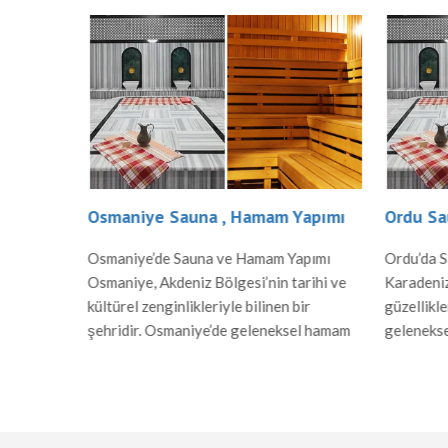
ı
Osmaniye Sauna , Hamam Yapımı
Ordu Sa
Rize,
Osmaniye’de Sauna ve Hamam Yapımı
Ordu’da 
llikleri
Osmaniye, Akdeniz Bölgesi’nin tarihi ve
Karadeniz
şehirdir.
kültürel zenginlikleriyle bilinen bir
güzellikle
r hem de
şehridir. Osmaniye’de geleneksel hamam
geleneks
ahatlama
kültürü ve modern sauna yapıları, hem
sauna yap
Rize’deki
yerel halk hem de ziyaretçiler için önemli
Yapımı Or
amı
birer rahatlama alanı sunar. Hamam Yapımı
dönemind
taş
Osmaniye’de hamamlar, Osmanlı
özellikler