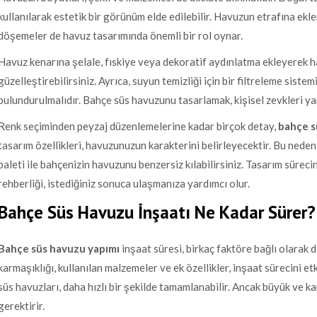
kullanılarak estetik bir görünüm elde edilebilir. Havuzun etrafına ekle
döşemeler de havuz tasarımında önemli bir rol oynar.
Havuz kenarına şelale, fıskiye veya dekoratif aydınlatma ekleyerek
güzelleştirebilirsiniz. Ayrıca, suyun temizliği için bir filtreleme siste
bulundurulmalıdır. Bahçe süs havuzunu tasarlamak, kişisel zevkleri yans
Renk seçiminden peyzaj düzenlemelerine kadar birçok detay,
bahçe s
tasarım özellikleri, havuzunuzun karakterini belirleyecektir. Bu neden
paleti ile bahçenizin havuzunu benzersiz kılabilirsiniz. Tasarım sürec
rehberliği, istediğiniz sonuca ulaşmanıza yardımcı olur.
Bahçe Süs Havuzu İnşaatı Ne Kadar Sürer?
Bahçe süs havuzu yapımı
inşaat süresi, birkaç faktöre bağlı olarak 
karmaşıklığı, kullanılan malzemeler ve ek özellikler, inşaat sürecini e
süs havuzları, daha hızlı bir şekilde tamamlanabilir. Ancak büyük ve ka
gerektirir.