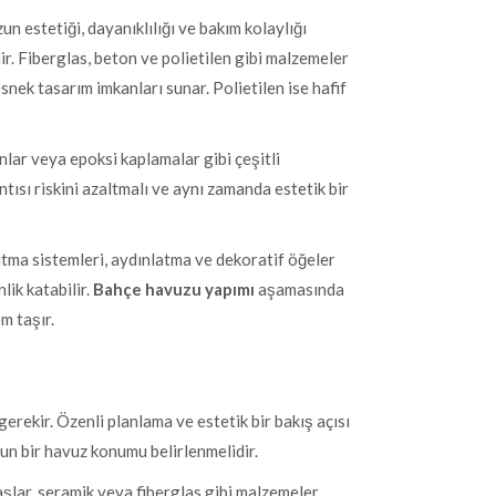
n estetiği, dayanıklılığı ve bakım kolaylığı
. Fiberglas, beton ve polietilen gibi malzemeler
esnek tasarım imkanları sunar. Polietilen ise hafif
lar veya epoksi kaplamalar gibi çeşitli
ntısı riskini azaltmalı ve aynı zamanda estetik bir
sıtma sistemleri, aydınlatma ve dekoratif öğeler
lik katabilir.
Bahçe havuzu yapımı
aşamasında
m taşır.
erekir. Özenli planlama ve estetik bir bakış açısı
gun bir havuz konumu belirlenmelidir.
aşlar, seramik veya fiberglas gibi malzemeler