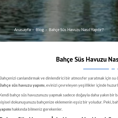
Anasayfa
-
Blog
-
Bahçe Süs Havuzu Nasıl Yapılır?
Bahçe Süs Havuzu Nası
Bahçenizi canlandırmak ve dinlendirici bir atmosfer yaratmak için su 
Bahçe süs havuzu yapımı
, evinizi çevreleyen yeşillikler içinde huzur
Kendi bahçe süs havuzunuzu yapmak sadece doğayla daha yakın bir ba
kişisel dokunuşunuzu bahçenize eklemenin eşsiz bir yoludur. Peki, bah
yapımı
hakkında bilmeniz gerekenler.