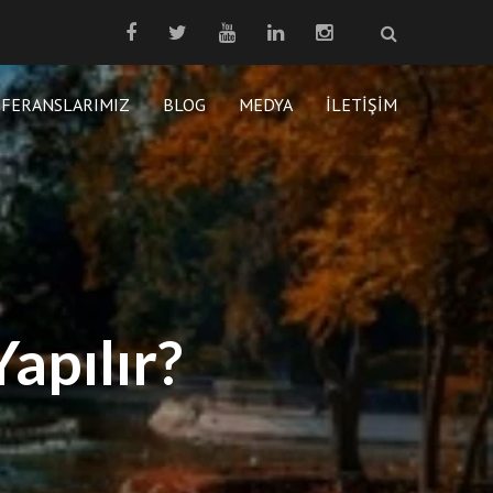
EFERANSLARIMIZ
BLOG
MEDYA
İLETIŞIM
apılır?