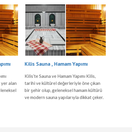
apımı
Kilis Sauna , Hamam Yapımı
Karaman
pımı
Kilis’te Sauna ve Hamam Yapımı Kilis,
Karaman’d
 yer alan
tarihi ve kültürel değerleriyle öne çıkan
Karaman, t
eleneksel
bir şehir olup, geleneksel hamam kültürü
zenginlikle
ve modern sauna yapılarıyla dikkat çeker.
gelenekse
Yapımı
Hamam Yapımı Kilis’teki hamamlar,
sauna yap
’dan miras
Osmanlı mimarisinin izlerini taşır.
Yapımı Ka
ir.
Genellikle mermer ve taş gibi
döneminde
lzemeler
malzemelerle inşa edilen hamamlar, sıcak
özellikler