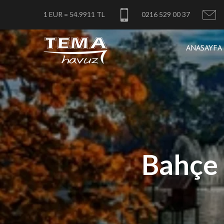
1 EUR = 54.9911 TL
0216 529 00 37
ANASAYFA
Bahçe 