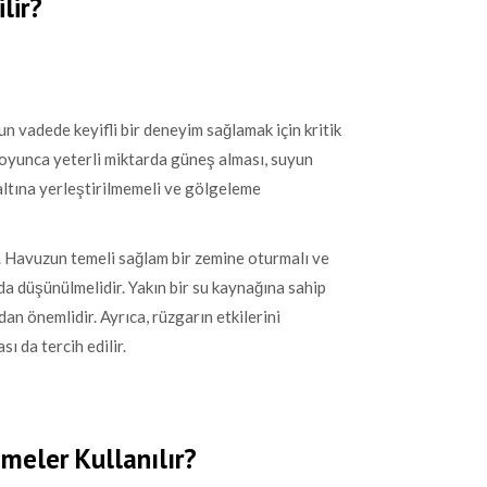
lir?
n vadede keyifli bir deneyim sağlamak için kritik
 boyunca yeterli miktarda güneş alması, suyun
n altına yerleştirilmemeli ve gölgeleme
r. Havuzun temeli sağlam bir zemine oturmalı ve
da düşünülmelidir. Yakın bir su kaynağına sahip
n önemlidir. Ayrıca, rüzgarın etkilerini
 da tercih edilir.
meler Kullanılır?