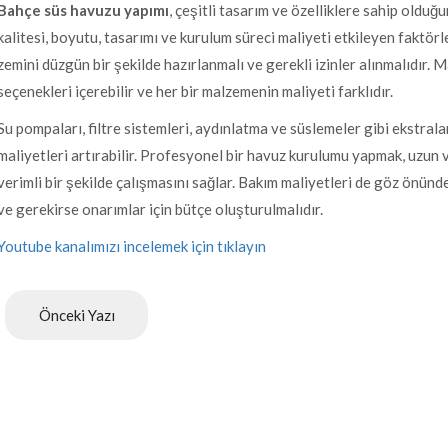
Bahçe süs havuzu yapımı
, çeşitli tasarım ve özelliklere sahip oldu
kalitesi, boyutu, tasarımı ve kurulum süreci maliyeti etkileyen faktörl
zemini düzgün bir şekilde hazırlanmalı ve gerekli izinler alınmalıdır. M
seçenekleri içerebilir ve her bir malzemenin maliyeti farklıdır.
Su pompaları, filtre sistemleri, aydınlatma ve süslemeler gibi ekstral
maliyetleri artırabilir. Profesyonel bir havuz kurulumu yapmak, uzun 
verimli bir şekilde çalışmasını sağlar. Bakım maliyetleri de göz önünde
ve gerekirse onarımlar için bütçe oluşturulmalıdır.
Youtube kanalımızı incelemek için tıklayın
Önceki Yazı