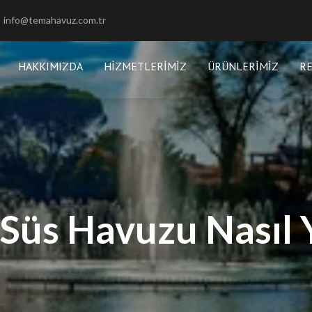
info@temahavuz.com.tr
HAKKIMIZDA
HIZMETLERIMIZ
ÜRÜNLERIMIZ
R
Süs Havuzu Nasıl Y