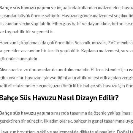
Bahçe süs havuzu yapımı
ve inşaatında kullanılan malzemeler; havuzu
açısından büyük öneme sahiptir. Havuzun gövde malzemesi seçilmelidir
arasından seçim yapılabilir. Fiberglas hafif ve dayanıklıdır, beton ise 
ve taşınabilir bir seçenektir.
Havuzun iç kaplaması da çok önemlidir. Seramik, mozaik, PVC membran
seçenekler arasından bir tercih yapılabilir. Kaplama malzemesi, su sızı
görünüm sunmalıdır.
Aksesuarlar ve donanımlar da unutulmamalıdır. Filtre sistemleri, su ı
gibi unsurlar, havuzun işlevselliğini artırabilir ve estetik açıdan zengin
kaliteli malzemeler seçmek, uzun ömürlü bir bahçe süs havuzu için öne
Bahçe Süs Havuzu Nasıl Dizayn Edilir?
Bahçe süs havuzu yapımı
sırasında tasarıma da özenle yaklaşılması g
gerektiren bir süreçtir. İlk adım olarak, bahçenin genel tasarımına uy
Havuzun boyutları, şekli ve malzemesi de dikkate alınmalıdır. Doğal t