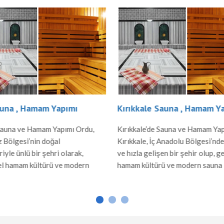
una , Hamam Yapımı
Kırıkkale Sauna , Hamam Y
Sauna ve Hamam Yapımı Ordu,
Kırıkkale’de Sauna ve Hamam Ya
 Bölgesi’nin doğal
Kırıkkale, İç Anadolu Bölgesi’nde
riyle ünlü bir şehri olarak,
ve hızla gelişen bir şehir olup, g
el hamam kültürü ve modern
hamam kültürü ve modern sauna
ılarıyla da dikkat çeker. Hamam
yapılarıyla da ilgi çeker. Hamam 
du’da hamamlar, Osmanlı
Kırıkkale’deki hamamlar, Osmanlı
en bu yana süregelen mimari
kalan mimari özelliklerle inşa edil
le inşa edilir. Mermer ve taş
Mermer ve taş gibi dayanıklı ma