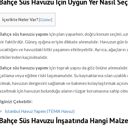
Bahçe Süs Havuzu İçin Uygun Yer Nasıl Seçi
İçerikte Neler Var?
[
Göster
]
Bahçe süs havuzu yapımı
için plan yaparken, doğru konum seçimi, uzu
bir faktördür. Güneş ışığına erişim dikkate alınmalıdır. Havuzun gün
sıcaklığını ve havuzdaki bitki yaşamını etkileyebilir. Ayrıca, ağaçları
etkilerinden kaçınılmalıdır.
Bahçe süs havuzu yapımı
için toprak yapısı da göz önüne alınmalıdı
çatlama veya eğilme riski taşımamalıdır. Su kaynaklarına olan uzaklık 
olmak, havuzun dengesini sağlamak ve bakımını kolaylaştırmak açısında
azaltmak için havuzun bulunduğu alanın rüzgar korumasına sahip olması
İlginizi Çekebilir:
İstanbul Havuz Yapımı (TEMA Havuz)
Bahçe Süs Havuzu İnşaatında Hangi Malze