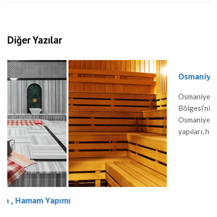
Diğer Yazılar
Osmaniye Sauna , Hamam Yapımı
Osmaniye’de Sauna ve Hamam Yapımı Osmaniye, Akdeniz
Bölgesi’nin tarihi ve kültürel zenginlikleriyle bilinen bir şeh
Osmaniye’de geleneksel hamam kültürü ve modern sauna
yapıları, hem yerel halk hem de ziyaretçiler için önemli bir
rahatlama alanı sunar. Hamam Yapımı Osmaniye’de hamaml
Osmanlı mimarisinden ilham alınarak inşa edilir. Mermer v
gibi dayanıklı malzemelerle yapılan hamamlar, sıcak suyun 