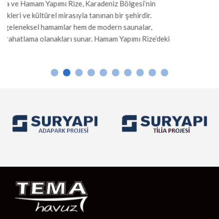
nin
r.
r,
ize’deki
 Mermer
sıcak