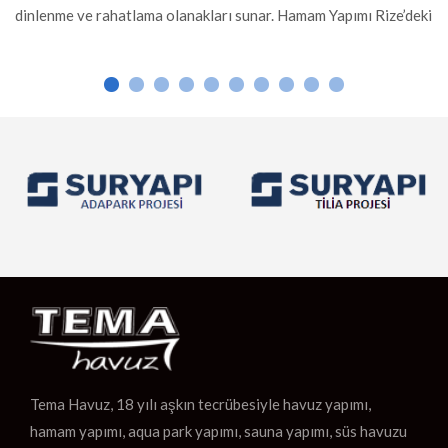
nme ve rahatlama olanakları sunar. Hamam Yapımı Rize’deki
yapılar
lar, geleneksel Türk hamamı mimarisine sahiptir. Mermer
rahatl
ş malzemeler kullanılarak inşa edilen bu hamamlar, sıcak
Osmanlı
 verdiği rahatlama ve sosyal etkileşim için […]
gibi da
Tema Havuz, 18 yılı aşkın tecrübesiyle havuz yapımı,
hamam yapımı, aqua park yapımı, sauna yapımı, süs havuzu