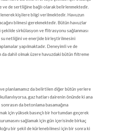
e de sertliğine bağlı olarak belirlenmektedir.
irlenerek kişilere bilgi verilmektedir. Havuzun
yacağını bilmesi gerekmektedir. Bütün havuzlar
iyi şekilde sirkülasyon ve flitrasyonu sağlanması
u netliğini ve enerjide birleştirilmesini
aplamalar yapılmaktadır. Deneyimli ve de
an da dahil olmak üzere havuzdaki bütün filtreme
ve planlamamız da belirtilen diğer bütün yerlere
ü kullanılıyorsa, gaz hatları dairenin önünde ki ana
an sonrasın da betonlama basamağına
ak için yüksek basınçlı bir hortumdan geçerek
kurumasını sağlamak için gün içerisinde birkaç
oğru bir şekil de kürlenebilmesi için bir sonra ki