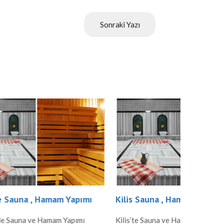
Sonraki Yazı
apımı
Kilis Sauna , Hamam Yapımı
Karaman
pımı
Kilis’te Sauna ve Hamam Yapımı Kilis,
Karaman’d