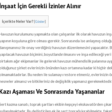
İnşaat İçin Gerekli İzinler Alınır
İçerikte Neler Var?
[
Göster
]
Havuzun kurulumunu yapmakta olan çalışanlar ilk olarak havuzun inşaa
yapının koşuluna göre olması gerekir. Sonrasında ise anlaşmış olduğu
danışmanınız ile onay verdiğiniz havuzun düzenlemesini yapacaktır. B
yapılacak havuzun biçimini, boyutlandırılmasını ve inşa edileceği yeri b
birtakım ağır ekipmanlar ile gelerek havuzun mühendislik palanına uyg
olduğunuz şirket evlerinizin önünden kazı ortamına kadar ki hiçbir 
olmamaktadırlar. Bu neden ile sulamayı restore etmeniz, evlerinizin 
nesneler almanız ve bitkileriniz de değişiklik yapmanız gerekmektedir
Kazı Aşaması Ve Sonrasında Yaşananlar
Sert kazma sanatı, toprak şartları ekibin kepçeyi ekskavatörden çıkar
kullanılmaktadır. Bu değiştirilen ek ile sert toprağı kırabilmekte, faka