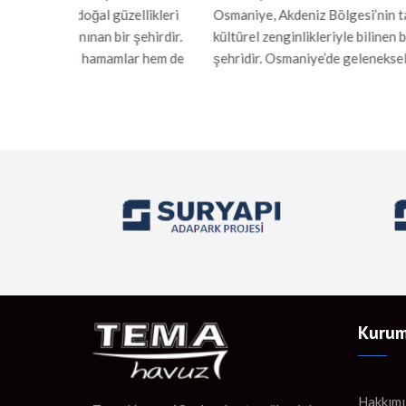
llikleri
Osmaniye, Akdeniz Bölgesi’nin tarihi ve
Karadeniz
şehirdir.
kültürel zenginlikleriyle bilinen bir
güzellikle
r hem de
şehridir. Osmaniye’de geleneksel hamam
geleneks
ahatlama
kültürü ve modern sauna yapıları, hem
sauna yap
Rize’deki
yerel halk hem de ziyaretçiler için önemli
Yapımı Or
amı
birer rahatlama alanı sunar. Hamam Yapımı
dönemind
taş
Osmaniye’de hamamlar, Osmanlı
özellikler
len bu
mimarisinden ilham alınarak inşa edilir.
malzemele
ahatlama
Mermer ve taş gibi dayanıklı malzemelerle
suyun sağ
yapılan hamamlar, sıcak suyun […]
etkileşim 
Kurum
Hakkımı