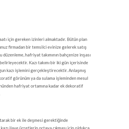
tı için gereken izinleri almaktadır. Bütün plan
nuz firmadan bir temsilci evinize gelerek satış
u düzenleme, hafriyat takımının bahçenize inşası
elirleyecektir. Kazı takımı bir iki gün içerisinde
un kazı işlemini gerçekleştirecektir. Anlaşmış
dekoratif görünüm ya da sulama işleminden mesul
önünden hafriyat ortamına kadar ek dekoratif
.
tarak bir ek ile deşmesi gerektiğinde
t kazı ilave ücretlerin ortaya çıkması için oldukça