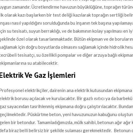
uygun zamandır. Ücretlendirme havuzun büyüklüğüne, toprağın türüne v
İlk olarak kazı başlarken bir test deliği kazılarak toprağın sertliği bel
inşası nasıl yapıldığını sorulduğunda bu inşanın tek başına yapılama
için su tesisatı, suyun berraklığı, ve de bakımının kolay yapılması en 
şeklinde özel olarak tasarlanmaktadır. Bütün ekipman ve de boruların s
sağlamak için doğru boyutlarda olmasını sağlamak içinde hidrolik hes
tecrübeli tesisatçı, su özellikli pompalar ve diğer arzuya bağlı ekipm
ekipmanlarına su atabilecektir.
Elektrik Ve Gaz İşlemleri
Profesyonel elektrikçiler, dairenin ana elektrik kutusundan ekipmana 
elektrik borusu açılacak ve kurulacaktır. Bir gazlı ısıtıcı ya da barbek
gaz sayacından tasrihlenmiş ekipmana doğru çalıştırılacaktır. Bund
geçilmektedir. Püskürtme beton, yeni havuzunuzun kabuğunu oluşturm
gelen bir betondur. Tamamladığımızda, mülk sahibi, betonun ağır ağır 
defa biraz belli belirsiz bir şekilde sulaması gerekmektedir. Betonun d