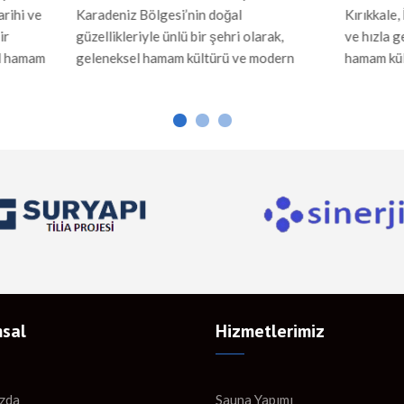
 Bölgesi’nin doğal
Kırıkkale, İç Anadolu Bölgesi’nde
riyle ünlü bir şehri olarak,
ve hızla gelişen bir şehir olup, g
el hamam kültürü ve modern
hamam kültürü ve modern sauna
ılarıyla da dikkat çeker. Hamam
yapılarıyla da ilgi çeker. Hamam 
du’da hamamlar, Osmanlı
Kırıkkale’deki hamamlar, Osmanlı
en bu yana süregelen mimari
kalan mimari özelliklerle inşa edil
le inşa edilir. Mermer ve taş
Mermer ve taş gibi dayanıklı ma
rle yapılan bu hamamlar, sıcak
kullanılarak yapılan hamamlar, s
ladığı rahatlama ve sosyal
rahatlatıcı etkisiyle hem temizli
alanı olarak önemli bir […]
[…]
sal
Hizmetlerimiz
zda
Sauna Yapımı