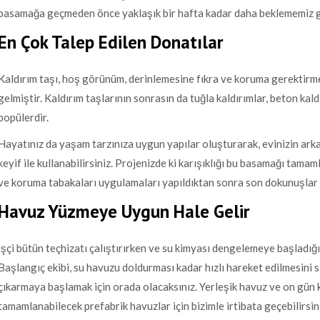
basamağa geçmeden önce yaklaşık bir hafta kadar daha beklememiz 
En Çok Talep Edilen Donatılar
Kaldırım taşı, hoş görünüm, derinlemesine fıkra ve koruma gerektirme
gelmiştir. Kaldırım taşlarının sonrasın da tuğla kaldırımlar, beton kald
popülerdir.
Hayatınız da yaşam tarzınıza uygun yapılar oluşturarak, evinizin ark
keyif ile kullanabilirsiniz. Projenizde ki karışıklığı bu basamağı tamam
ve koruma tabakaları uygulamaları yapıldıktan sonra son dokunuşlar 
Havuz Yüzmeye Uygun Hale Gelir
İşçi bütün teçhizatı çalıştırırken ve su kimyası dengelemeye başladığı
Başlangıç ekibi, su havuzu doldurması kadar hızlı hareket edilmesini
çıkarmaya başlamak için orada olacaksınız. Yerleşik havuz ve on gün 
tamamlanabilecek prefabrik havuzlar için bizimle irtibata geçebilirsin