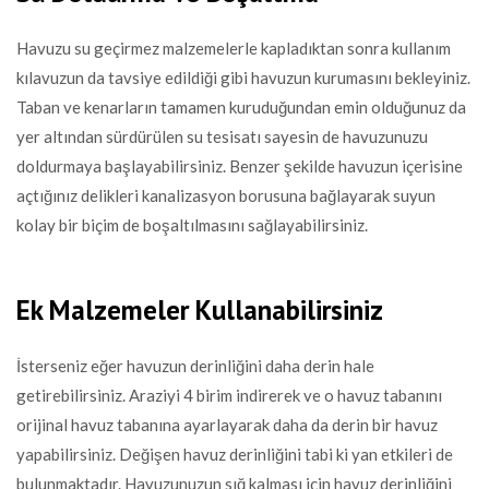
Havuzu su geçirmez malzemelerle kapladıktan sonra kullanım
kılavuzun da tavsiye edildiği gibi havuzun kurumasını bekleyiniz.
Taban ve kenarların tamamen kuruduğundan emin olduğunuz da
yer altından sürdürülen su tesisatı sayesin de havuzunuzu
doldurmaya başlayabilirsiniz. Benzer şekilde havuzun içerisine
açtığınız delikleri kanalizasyon borusuna bağlayarak suyun
kolay bir biçim de boşaltılmasını sağlayabilirsiniz.
Ek Malzemeler Kullanabilirsiniz
İsterseniz eğer havuzun derinliğini daha derin hale
getirebilirsiniz. Araziyi 4 birim indirerek ve o havuz tabanını
orijinal havuz tabanına ayarlayarak daha da derin bir havuz
yapabilirsiniz. Değişen havuz derinliğini tabi ki yan etkileri de
bulunmaktadır. Havuzunuzun sığ kalması için havuz derinliğini