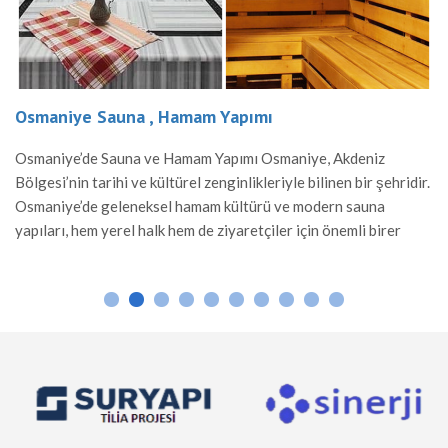
Osmaniye Sauna , Hamam Yapımı
Osmaniye’de Sauna ve Hamam Yapımı Osmaniye, Akdeniz
Bölgesi’nin tarihi ve kültürel zenginlikleriyle bilinen bir şehridir.
Osmaniye’de geleneksel hamam kültürü ve modern sauna
yapıları, hem yerel halk hem de ziyaretçiler için önemli birer
rahatlama alanı sunar. Hamam Yapımı Osmaniye’de hamamlar,
Osmanlı mimarisinden ilham alınarak inşa edilir. Mermer ve taş
gibi dayanıklı malzemelerle yapılan hamamlar, sıcak suyun […]