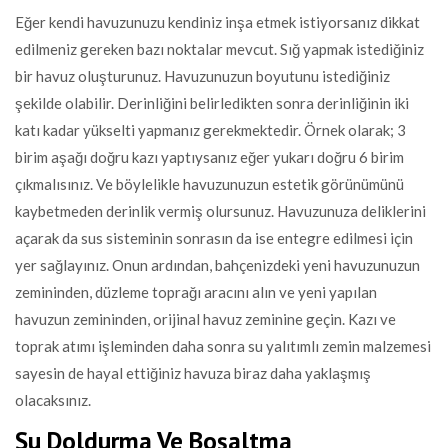
Eğer kendi havuzunuzu kendiniz inşa etmek istiyorsanız dikkat
edilmeniz gereken bazı noktalar mevcut. Sığ yapmak istediğiniz
bir havuz oluşturunuz. Havuzunuzun boyutunu istediğiniz
şekilde olabilir. Derinliğini belirledikten sonra derinliğinin iki
katı kadar yükselti yapmanız gerekmektedir. Örnek olarak; 3
birim aşağı doğru kazı yaptıysanız eğer yukarı doğru 6 birim
çıkmalısınız. Ve böylelikle havuzunuzun estetik görünümünü
kaybetmeden derinlik vermiş olursunuz. Havuzunuza deliklerini
açarak da sus sisteminin sonrasın da ise entegre edilmesi için
yer sağlayınız. Onun ardından, bahçenizdeki yeni havuzunuzun
zemininden, düzleme toprağı aracını alın ve yeni yapılan
havuzun zemininden, orijinal havuz zeminine geçin. Kazı ve
toprak atımı işleminden daha sonra su yalıtımlı zemin malzemesi
sayesin de hayal ettiğiniz havuza biraz daha yaklaşmış
olacaksınız.
Su Doldurma Ve Boşaltma