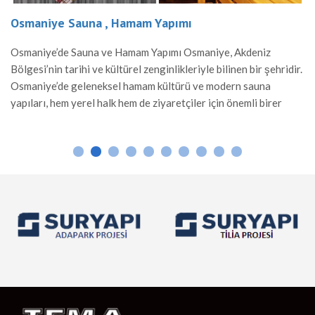
Osmaniye Sauna , Hamam Yapımı
Osmaniye’de Sauna ve Hamam Yapımı Osmaniye, Akdeniz
Bölgesi’nin tarihi ve kültürel zenginlikleriyle bilinen bir şehridir.
Osmaniye’de geleneksel hamam kültürü ve modern sauna
yapıları, hem yerel halk hem de ziyaretçiler için önemli birer
rahatlama alanı sunar. Hamam Yapımı Osmaniye’de hamamlar,
Osmanlı mimarisinden ilham alınarak inşa edilir. Mermer ve taş
gibi dayanıklı malzemelerle yapılan hamamlar, sıcak suyun […]