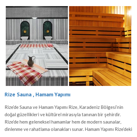
 Yapımı
Osmaniye Sauna , H
Yapımı Rize, Karadeniz Bölgesi’nin
Osmaniye’de Sauna ve Ha
türel mirasıyla tanınan bir şehirdir.
Bölgesi’nin tarihi ve kültü
 hamamlar hem de modern saunalar,
Osmaniye’de geleneksel 
lanakları sunar. Hamam Yapımı Rize’deki
yapıları, hem yerel halk h
ürk hamamı mimarisine sahiptir. Mermer
rahatlama alanı sunar. H