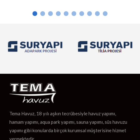
ılarak inşa edilen bu hamamlar, sıcak
Osmanlı mimarisinden ilha
ve sosyal etkileşim için […]
gibi dayanıklı malzemeler
Tema Havuz, 18 yılı aşkın tecrübesiyle havuz yapımı,
hamam yapımı, aqua park yapımı, sauna yapımı, süs havuzu
yapımı gibi konularda birçok kurumsal müşterisine hizmet
vermektedir.