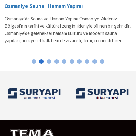
Osmaniye Sauna , Hamam Yapımı
Osmaniye’de Sauna ve Hamam Yapımı Osmaniye, Akdeniz
Bölgesi’nin tarihi ve kültürel zenginlikleriyle bilinen bir şehridir.
Osmaniye’de geleneksel hamam kültürü ve modern sauna
yapıları, hem yerel halk hem de ziyaretçiler için önemli birer
rahatlama alanı sunar. Hamam Yapımı Osmaniye’de hamamlar,
Osmanlı mimarisinden ilham alınarak inşa edilir. Mermer ve taş
gibi dayanıklı malzemelerle yapılan hamamlar, sıcak suyun […]