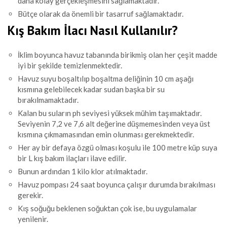
daha kolay gerçekleşmesini sağlamaktadır.
Bütçe olarak da önemli bir tasarruf sağlamaktadır.
Kış Bakım İlacı Nasıl Kullanılır?
İklim boyunca havuz tabanında birikmiş olan her çeşit madde
iyi bir şekilde temizlenmektedir.
Havuz suyu boşaltılıp boşaltma deliğinin 10 cm aşağı
kısmına gelebilecek kadar sudan başka bir su
bırakılmamaktadır.
Kalan bu suların ph seviyesi yüksek mühim taşımaktadır.
Seviyenin 7,2 ve 7,6 alt değerine düşmemesinden veya üst
kısmına çıkmamasından emin olunması gerekmektedir.
Her ay bir defaya özgü olması koşulu ile 100 metre küp suya
bir L kış bakım ilaçları ilave edilir.
Bunun ardından 1 kilo klor atılmaktadır.
Havuz pompası 24 saat boyunca çalışır durumda bırakılması
gerekir.
Kış soğuğu beklenen soğuktan çok ise, bu uygulamalar
yenilenir.