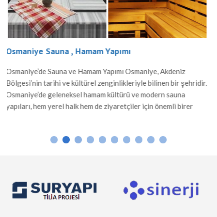
malzemelerle yapılan bu hamamlar, sıcak suyun sağ
rahatlama ve sosyal etkileşim alanı olarak önemli b
 Akdeniz
nen bir şehridir.
rn sauna
nemli birer
de hamamlar,
 Mermer ve taş
cak suyun […]