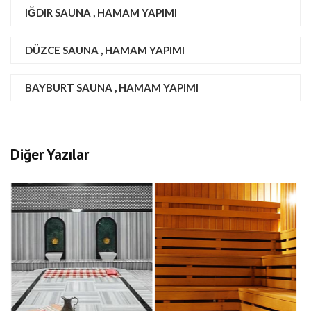
IĞDIR SAUNA , HAMAM YAPIMI
DÜZCE SAUNA , HAMAM YAPIMI
BAYBURT SAUNA , HAMAM YAPIMI
Diğer Yazılar
Ordu Sauna , Hamam Yapımı
Ordu’da Sauna ve Hamam Yapımı Ordu, Karadeniz 
doğal güzellikleriyle ünlü bir şehri olarak, gelen
kültürü ve modern sauna yapılarıyla da dikkat çe
Yapımı Ordu’da hamamlar, Osmanlı döneminden bu
süregelen mimari özelliklerle inşa edilir. Mermer v