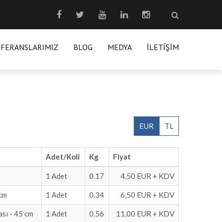
EFERANSLARIMIZ
BLOG
MEDYA
İLETIŞIM
EUR
TL
Adet/Koli
Kg
Fiyat
1 Adet
0.17
4,50 EUR + KDV
 cm
1 Adet
0.34
6,50 EUR + KDV
ası - 45 cm
1 Adet
0.56
11,00 EUR + KDV