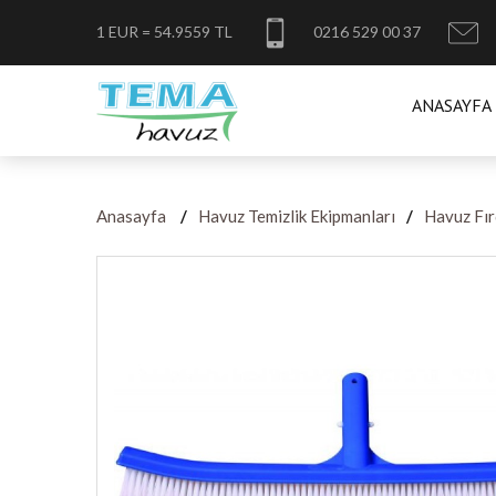
1 EUR = 54.9559 TL
0216 529 00 37
ANASAYFA
Anasayfa
Havuz Temizlik Ekipmanları
Havuz Fır