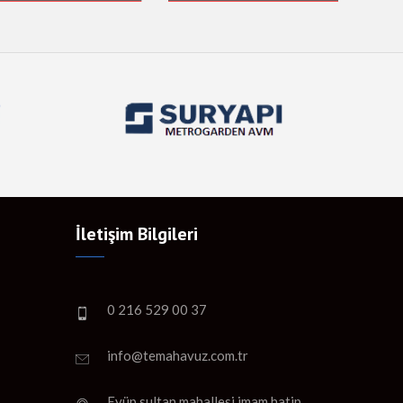
İletişim Bilgileri
0 216 529 00 37
info@temahavuz.com.tr
Eyüp sultan mahallesi imam hatip