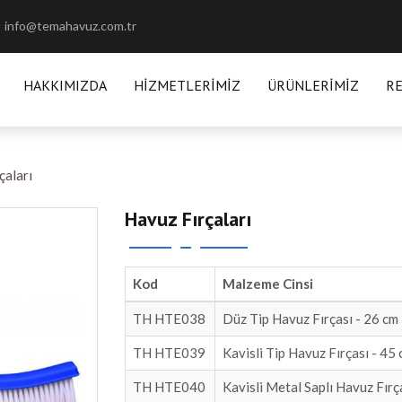
info@temahavuz.com.tr
HAKKIMIZDA
HIZMETLERIMIZ
ÜRÜNLERIMIZ
R
çaları
Havuz Fırçaları
Kod
Malzeme Cinsi
TH HTE038
Düz Tip Havuz Fırçası - 26 cm
TH HTE039
Kavisli Tip Havuz Fırçası - 45
TH HTE040
Kavisli Metal Saplı Havuz Fırç