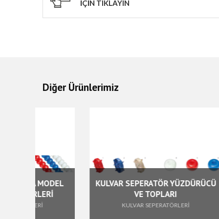
İÇİN TIKLAYIN
Diğer Ürünlerimiz
 MODEL
KULVAR SEPERATÖR YÜZDÜRÜCÜ
LERİ
VE TOPLARI
Rİ
KULVAR SEPERATÖRLERİ