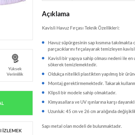
Açıklama
Kavisli Havuz Fırçası Teknik Özellikleri:
Havuz süpürgesinin sap kısmına takılmakta 
parçacıklarını fırçalayarak temizleyen kavisl
Kavisli bir yapıya sahip olması nedeni ile en 
sökerek temizlemektedir.
Yüksek
Oldukça nitelikli plastikten yapılmış bir ürün
Verimlilik
Montaj gerektirmemektedir. Takarak kulla
Klipsli bir modele sahip olmaktadır.
Kimyasallara ve UV ışınlarına karşı dayanıkl
AL
Uzunluk: 45 cm ve 26 cm aralığında değişikl
Sapı metal olan modeli de bulunmaktadır.
I İZLEMEK