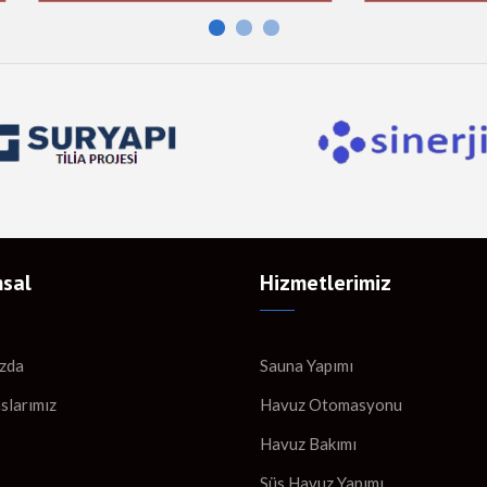
sal
Hizmetlerimiz
zda
Sauna Yapımı
slarımız
Havuz Otomasyonu
Havuz Bakımı
Süs Havuz Yapımı