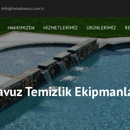
info@temahavuz.com.tr
HAKKIMIZDA
HIZMETLERIMIZ
ÜRÜNLERIMIZ
R
vuz Temizlik Ekipmanl