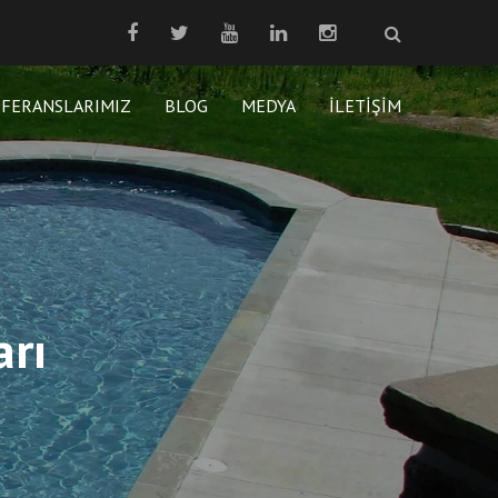
EFERANSLARIMIZ
BLOG
MEDYA
İLETIŞIM
arı