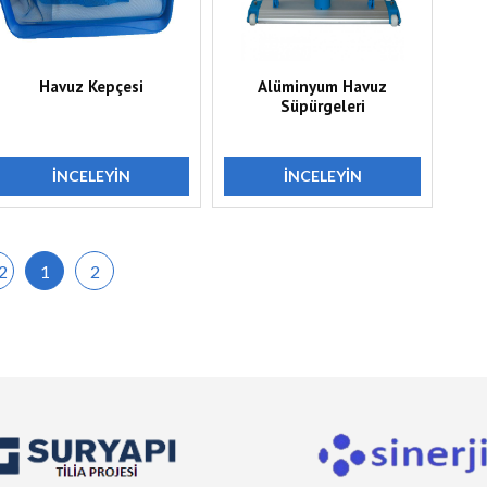
Havuz Kepçesi
Alüminyum Havuz
Süpürgeleri
İNCELEYIN
İNCELEYIN
2
1
2