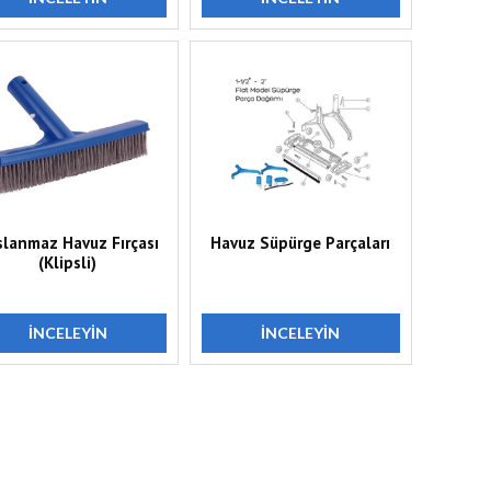
slanmaz Havuz Fırçası
Havuz Süpürge Parçaları
(Klipsli)
İNCELEYIN
İNCELEYIN