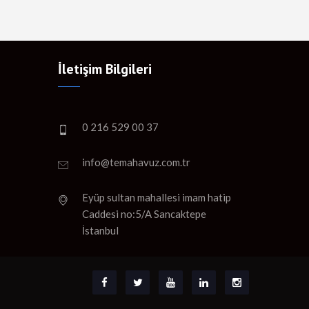
İletişim Bilgileri
0 216 529 00 37
info@temahavuz.com.tr
Eyüp sultan mahallesi imam hatip
Caddesi no:5/A Sancaktepe
İstanbul