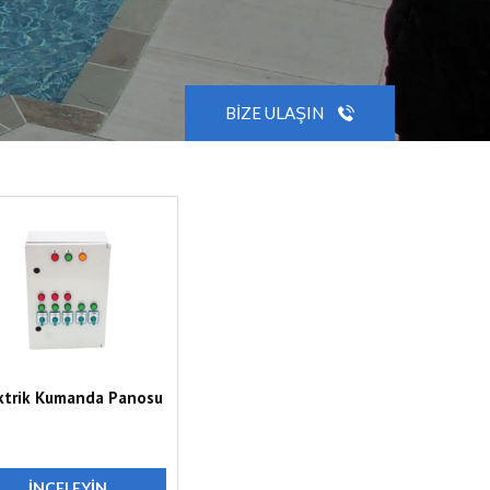
BIZE ULAŞIN
ktrik Kumanda Panosu
İNCELEYIN