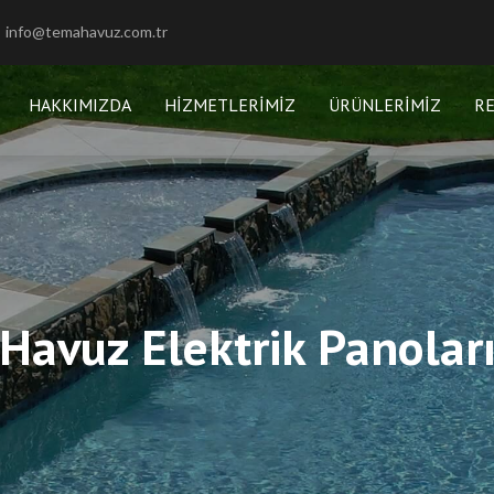
info@temahavuz.com.tr
HAKKIMIZDA
HIZMETLERIMIZ
ÜRÜNLERIMIZ
R
Havuz Elektrik Panolar