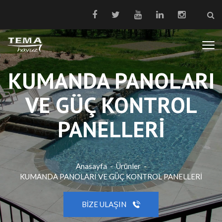
KUMANDA PANOLARI
VE GÜÇ KONTROL
PANELLERİ
Anasayfa
-
Ürünler
-
KUMANDA PANOLARI VE GÜÇ KONTROL PANELLERİ
BIZE ULAŞIN