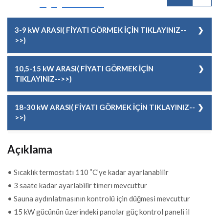
3-9 kW ARASI( FİYATI GÖRMEK İÇİN TIKLAYINIZ--
>>)
KOD
21017143001
10,5-15 kW ARASI( FİYATI GÖRMEK İÇİN
TIKLAYINIZ-->>)
FİYAT
124,00 EUR + KDV
KOD
21017143002
18-30 kW ARASI( FİYATI GÖRMEK İÇİN TIKLAYINIZ--
>>)
FİYAT
140,00 EUR + KDV
KOD
21017143003
Açıklama
FİYAT
115,00 EUR + KDV
• Sıcaklık termostatı 110 ˚C’ye kadar ayarlanabilir
• 3 saate kadar ayarlabilir timerı mevcuttur
• Sauna aydınlatmasının kontrolü için düğmesi mevcuttur
• 15 kW gücünün üzerindeki panolar güç kontrol paneli il