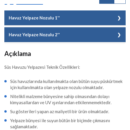
Havuz Yelpaze Nozulu 1''
Kod
TH SUS065
Havuz Yelpaze Nozulu 2''
Malzeme Cinsi
Havuz Yelpaze Nozulu 1''
Kod
TH SUS066
Açıklama
Adet/Koli
1 Adet
Malzeme Cinsi
Havuz Yelpaze Nozulu 2''
Süs Havuzu Yelpazesi Teknik Özellikleri:
Kg
0.40
Adet/Koli
1 Adet
Fiyat
0,00 EUR + KDV
Süs havuzlarında kullanılmakta olan bütün suyu püskürtmek
Kg
0.85
için kullanılmakta olan yelpaze nozulu olmaktadır.
Nitelikli malzeme bünyesine sahip olmasından dolayı
Fiyat
0,00 EUR + KDV
kimyasallardan ve UV ışınlarından etkilenmemektedir.
Su gösterileri yapan az maliyetli bir ürün olmaktadır.
Yelpaze bünyesi ile suyun bütün bir biçimde çıkmasını
sağlamaktadır.