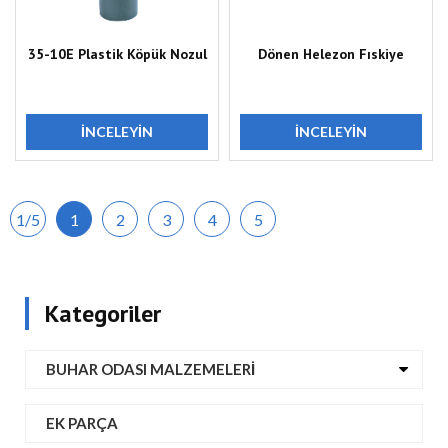
35-10E Plastik Köpük Nozul
Dönen Helezon Fıskiye
İNCELEYIN
İNCELEYIN
1/5
1
2
3
4
5
Kategoriler
BUHAR ODASI MALZEMELERI
EK PARÇA