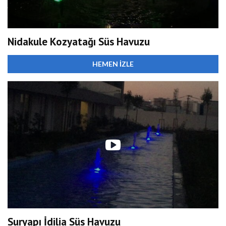
Nidakule Kozyatağı Süs Havuzu
HEMEN İZLE
Suryapı İdilia Süs Havuzu