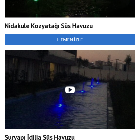
Nidakule Kozyatağı Süs Havuzu
HEMEN İZLE
Suryapı İdilia Süs Havuzu