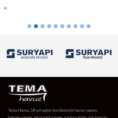
Osmaniye’de geleneksel hamam kültürü ve modern sauna
yapıları, hem yerel halk hem de ziyaretçiler için önemli birer
rahatlama alanı sunar. Hamam Yapımı Osmaniye’de hamamlar,
Osmanlı mimarisinden ilham alınarak inşa edilir. Mermer ve taş
gibi dayanıklı malzemelerle yapılan hamamlar, sıcak suyun […]
Tema Havuz, 18 yılı aşkın tecrübesiyle havuz yapımı,
hamam yapımı, aqua park yapımı, sauna yapımı, süs havuzu