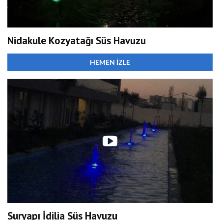
Nidakule Kozyatağı Süs Havuzu
HEMEN İZLE
Suryapı İdilia Süs Havuzu