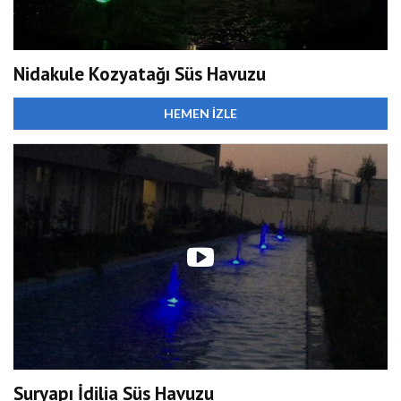
Nidakule Kozyatağı Süs Havuzu
HEMEN İZLE
Suryapı İdilia Süs Havuzu