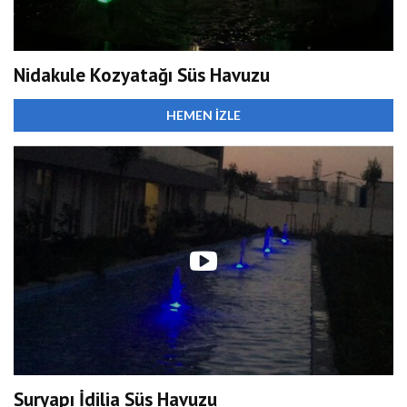
Nidakule Kozyatağı Süs Havuzu
HEMEN İZLE
Suryapı İdilia Süs Havuzu